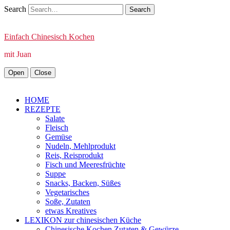
Search
Einfach Chinesisch Kochen
mit Juan
Open
Close
HOME
REZEPTE
Salate
Fleisch
Gemüse
Nudeln, Mehlprodukt
Reis, Reisprodukt
Fisch und Meeresfrüchte
Suppe
Snacks, Backen, Süßes
Vegetarisches
Soße, Zutaten
etwas Kreatives
LEXIKON zur chinesischen Küche
Chinesische Kochen Zutaten & Gewürze