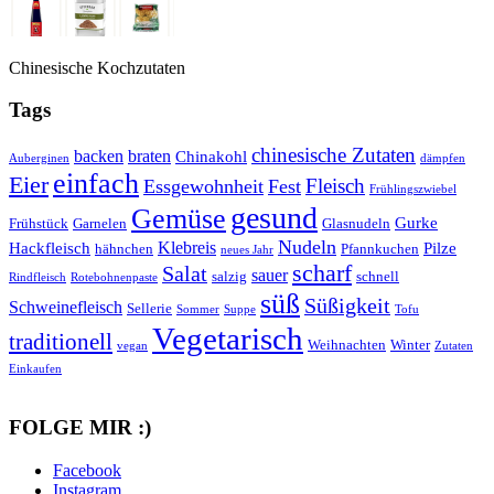
Chinesische Kochzutaten
Tags
chinesische Zutaten
backen
braten
Chinakohl
Auberginen
dämpfen
einfach
Eier
Fleisch
Essgewohnheit
Fest
Frühlingszwiebel
gesund
Gemüse
Gurke
Frühstück
Garnelen
Glasnudeln
Nudeln
Klebreis
Hackfleisch
Pilze
hähnchen
Pfannkuchen
neues Jahr
scharf
Salat
sauer
salzig
schnell
Rindfleisch
Rotebohnenpaste
süß
Süßigkeit
Schweinefleisch
Sellerie
Sommer
Suppe
Tofu
Vegetarisch
traditionell
Weihnachten
Winter
vegan
Zutaten
Einkaufen
FOLGE MIR :)
Facebook
Instagram