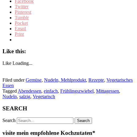
Facebook
Twitter
Pinterest
Tumblr
Pocket
Email
Print
Like this:
Like
Loading...
Filed under
Gemüse
,
Nudeln, Mehlprodukt
,
Rezepte
,
Vegetarisches
Essen
Tagged
Abendessen
,
einfach
,
Frühlingszwiebel
,
Mittagessen
,
Nudeln
,
salzig
,
Vegetarisch
SEARCH
Search
visite mein empfohlene Kochzutaten*