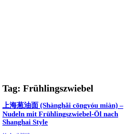
Tag:
Frühlingszwiebel
上海葱油面 (Shànghǎi cōngyóu miàn) –
Nudeln mit Frühlingszwiebel-Öl nach
Shanghai Style