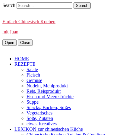
Search
Einfach Chinesisch Kochen
mit Juan
Open
Close
HOME
REZEPTE
Salate
Fleisch
Gemüse
Nudeln, Mehlprodukt
Reis, Reisprodukt
Fisch und Meeresfrüchte
Suppe
Snacks, Backen, Süßes
Vegetarisches
Soße, Zutaten
etwas Kreatives
LEXIKON zur chinesischen Küche
Chinesische Kochen Zutaten & Gewürze