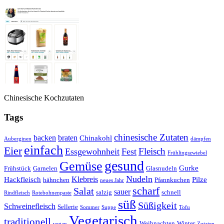
Chinesische Kochzutaten
Tags
chinesische Zutaten
backen
braten
Chinakohl
Auberginen
dämpfen
einfach
Eier
Fleisch
Essgewohnheit
Fest
Frühlingszwiebel
gesund
Gemüse
Gurke
Frühstück
Garnelen
Glasnudeln
Nudeln
Klebreis
Hackfleisch
Pilze
hähnchen
Pfannkuchen
neues Jahr
scharf
Salat
sauer
salzig
schnell
Rindfleisch
Rotebohnenpaste
süß
Süßigkeit
Schweinefleisch
Sellerie
Sommer
Suppe
Tofu
Vegetarisch
traditionell
Weihnachten
Winter
vegan
Zutaten