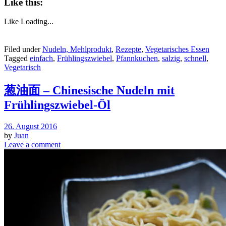
Like this:
Like
Loading...
Filed under
Nudeln, Mehlprodukt
,
Rezepte
,
Vegetarisches Essen
Tagged
einfach
,
Frühlingszwiebel
,
Pfannkuchen
,
salzig
,
schnell
,
Vegetarisch
葱油面 – Chinesische Nudeln mit
Frühlingszwiebel-Öl
26. August 2016
by
Juan
Leave a comment