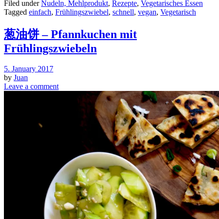
Filed under
Nudeln, Mehlprodukt
,
Rezepte
,
Vegetarisches Essen
Tagged
einfach
,
Frühlingszwiebel
,
schnell
,
vegan
,
Vegetarisch
葱油饼 – Pfannkuchen mit
Frühlingszwiebeln
5. January 2017
by
Juan
Leave a comment