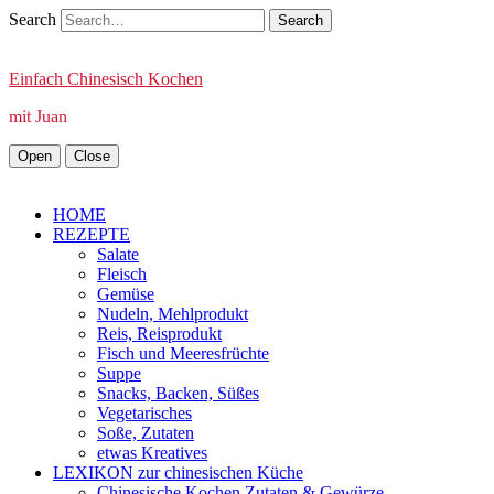
Search
Einfach Chinesisch Kochen
mit Juan
Open
Close
HOME
REZEPTE
Salate
Fleisch
Gemüse
Nudeln, Mehlprodukt
Reis, Reisprodukt
Fisch und Meeresfrüchte
Suppe
Snacks, Backen, Süßes
Vegetarisches
Soße, Zutaten
etwas Kreatives
LEXIKON zur chinesischen Küche
Chinesische Kochen Zutaten & Gewürze