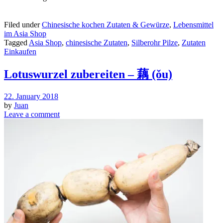
Filed under
Chinesische kochen Zutaten & Gewürze
,
Lebensmittel
im Asia Shop
Tagged
Asia Shop
,
chinesische Zutaten
,
Silberohr Pilze
,
Zutaten
Einkaufen
Lotuswurzel zubereiten – 藕 (ǒu)
22. January 2018
by
Juan
Leave a comment