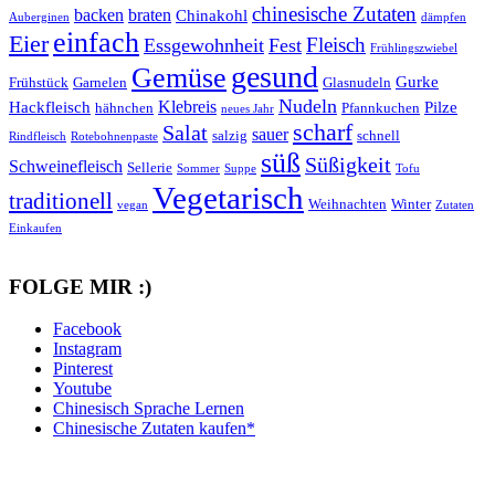
chinesische Zutaten
backen
braten
Chinakohl
Auberginen
dämpfen
einfach
Eier
Fleisch
Essgewohnheit
Fest
Frühlingszwiebel
gesund
Gemüse
Gurke
Frühstück
Garnelen
Glasnudeln
Nudeln
Klebreis
Hackfleisch
Pilze
hähnchen
Pfannkuchen
neues Jahr
scharf
Salat
sauer
salzig
schnell
Rindfleisch
Rotebohnenpaste
süß
Süßigkeit
Schweinefleisch
Sellerie
Sommer
Suppe
Tofu
Vegetarisch
traditionell
Weihnachten
Winter
vegan
Zutaten
Einkaufen
FOLGE MIR :)
Facebook
Instagram
Pinterest
Youtube
Chinesisch Sprache Lernen
Chinesische Zutaten kaufen*