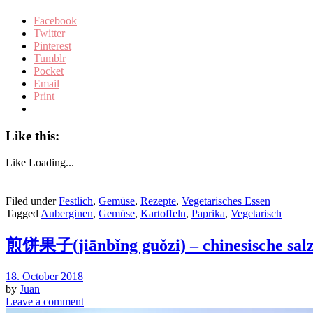
Facebook
Twitter
Pinterest
Tumblr
Pocket
Email
Print
Like this:
Like
Loading...
Filed under
Festlich
,
Gemüse
,
Rezepte
,
Vegetarisches Essen
Tagged
Auberginen
,
Gemüse
,
Kartoffeln
,
Paprika
,
Vegetarisch
煎饼果子(jiānbǐng guǒzi) – chinesische salz
18. October 2018
by
Juan
Leave a comment