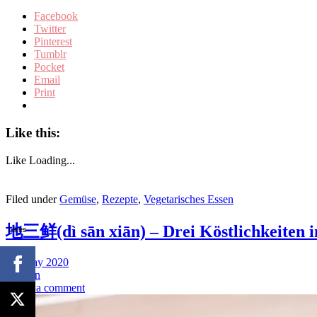
Facebook
Twitter
Pinterest
Tumblr
Pocket
Email
Print
Like this:
Like
Loading...
Filed under
Gemüse
,
Rezepte
,
Vegetarisches Essen
地三鲜(dì sān xiān) – Drei Köstlichkeiten i
Likes
21. May 2020
by
Juan
Leave a comment