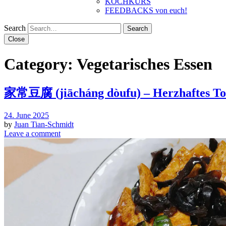
KOCHKURS
FEEDBACKS von euch!
Search
Close
Category:
Vegetarisches Essen
家常豆腐 (jiācháng dòufu) – Herzhaftes Tof
24. June 2025
by
Juan Tian-Schmidt
Leave a comment