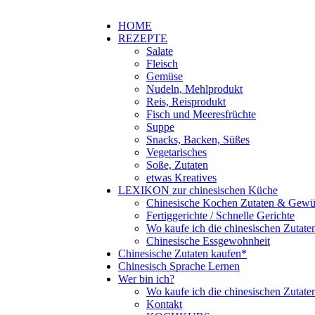
HOME
REZEPTE
Salate
Fleisch
Gemüse
Nudeln, Mehlprodukt
Reis, Reisprodukt
Fisch und Meeresfrüchte
Suppe
Snacks, Backen, Süßes
Vegetarisches
Soße, Zutaten
etwas Kreatives
LEXIKON zur chinesischen Küche
Chinesische Kochen Zutaten & Gewü
Fertiggerichte / Schnelle Gerichte
Wo kaufe ich die chinesischen Zutate
Chinesische Essgewohnheit
Chinesische Zutaten kaufen*
Chinesisch Sprache Lernen
Wer bin ich?
Wo kaufe ich die chinesischen Zutate
Kontakt