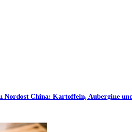
n Nordost China: Kartoffeln, Aubergine un