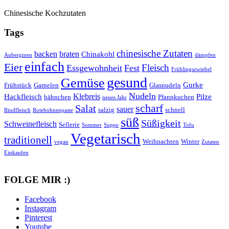
Chinesische Kochzutaten
Tags
chinesische Zutaten
backen
braten
Chinakohl
Auberginen
dämpfen
einfach
Eier
Fleisch
Essgewohnheit
Fest
Frühlingszwiebel
gesund
Gemüse
Gurke
Frühstück
Garnelen
Glasnudeln
Nudeln
Klebreis
Hackfleisch
Pilze
hähnchen
Pfannkuchen
neues Jahr
scharf
Salat
sauer
salzig
schnell
Rindfleisch
Rotebohnenpaste
süß
Süßigkeit
Schweinefleisch
Sellerie
Sommer
Suppe
Tofu
Vegetarisch
traditionell
Weihnachten
Winter
vegan
Zutaten
Einkaufen
FOLGE MIR :)
Facebook
Instagram
Pinterest
Youtube