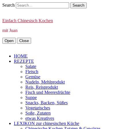
Search
Einfach Chinesisch Kochen
mit Juan
Open
Close
HOME
REZEPTE
Salate
Fleisch
Gemüse
Nudeln, Mehlprodukt
Reis, Reisprodukt
Fisch und Meeresfrüchte
Suppe
Snacks, Backen, Süßes
Vegetarisches
Soße, Zutaten
etwas Kreatives
LEXIKON zur chinesischen Küche
Chinesische Kochen Zutaten & Gewürze