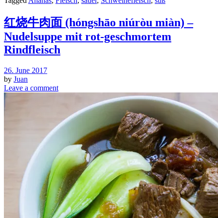
Tagged
Ananas
,
Fleisch
,
sauer
,
Schweinefleisch
,
süß
红烧牛肉面 (hóngshāo niúròu miàn) –
Nudelsuppe mit rot-geschmortem
Rindfleisch
26. June 2017
by
Juan
Leave a comment