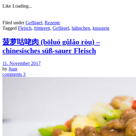
Like
Loading...
Filed under
Geflügel
,
Rezepte
Tagged
Fleisch
,
frittieren
,
Geflügel
,
hähnchen
,
knusprig
菠萝咕咾肉 (bōluó gǔlǎo ròu) –
chinesisches süß-sauer Fleisch
11. November 2017
by
Juan
comments 3