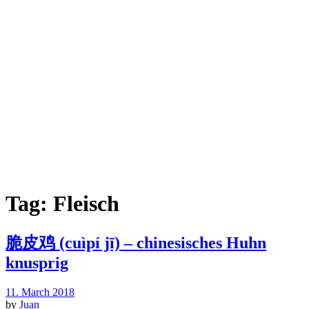
Tag:
Fleisch
脆皮鸡 (cuìpí jī) – chinesisches Huhn
knusprig
11. March 2018
by
Juan