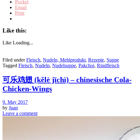
Pocket
Email
Print
Like this:
Like
Loading...
Filed under
Fleisch
,
Nudeln, Mehlprodukt
,
Rezepte
,
Suppe
Tagged
Fleisch
,
Nudeln
,
Nudelsuppe
,
Pakchoi
,
Rindfleisch
可乐鸡翅 (kělè jīchì) – chinesische Cola-
Chicken-Wings
9. May 2017
by
Juan
Leave a comment