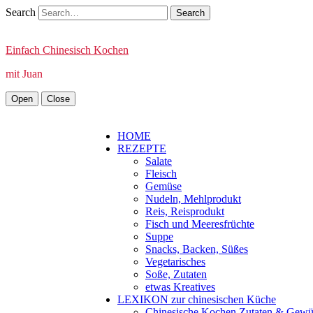
Search
Einfach Chinesisch Kochen
mit Juan
Open
Close
HOME
REZEPTE
Salate
Fleisch
Gemüse
Nudeln, Mehlprodukt
Reis, Reisprodukt
Fisch und Meeresfrüchte
Suppe
Snacks, Backen, Süßes
Vegetarisches
Soße, Zutaten
etwas Kreatives
LEXIKON zur chinesischen Küche
Chinesische Kochen Zutaten & Gewü