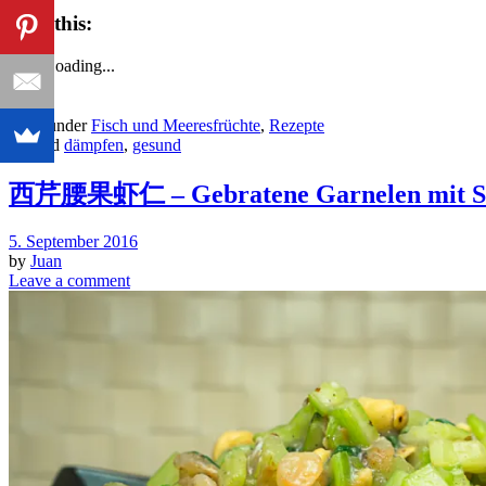
Like this:
Like
Loading...
Filed under
Fisch und Meeresfrüchte
,
Rezepte
Tagged
dämpfen
,
gesund
西芹腰果虾仁 – Gebratene Garnelen mit Sel
5. September 2016
by
Juan
Leave a comment