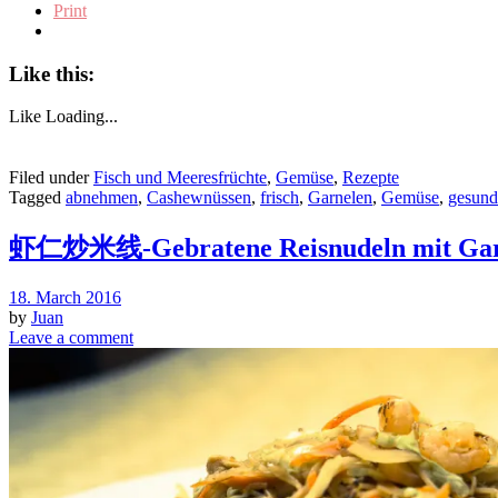
Print
Like this:
Like
Loading...
Filed under
Fisch und Meeresfrüchte
,
Gemüse
,
Rezepte
Tagged
abnehmen
,
Cashewnüssen
,
frisch
,
Garnelen
,
Gemüse
,
gesund
虾仁炒米线-Gebratene Reisnudeln mit Gar
18. March 2016
by
Juan
Leave a comment