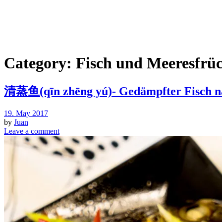
Category:
Fisch und Meeresfrü
清蒸鱼(qīn zhēng yú)- Gedämpfter Fisch na
19. May 2017
by
Juan
Leave a comment