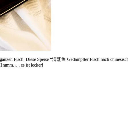
en ganzen Fisch. Diese Speise “清蒸鱼-Gedämpfter Fisch nach chinesische
 Hmmm…., es ist lecker!