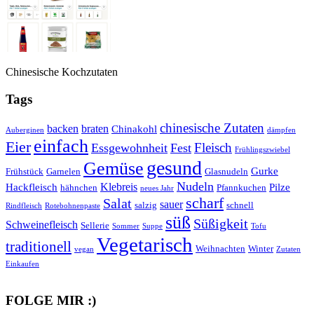
Chinesische Kochzutaten
Tags
chinesische Zutaten
backen
braten
Chinakohl
Auberginen
dämpfen
einfach
Eier
Fleisch
Essgewohnheit
Fest
Frühlingszwiebel
gesund
Gemüse
Gurke
Frühstück
Garnelen
Glasnudeln
Nudeln
Klebreis
Hackfleisch
Pilze
hähnchen
Pfannkuchen
neues Jahr
scharf
Salat
sauer
salzig
schnell
Rindfleisch
Rotebohnenpaste
süß
Süßigkeit
Schweinefleisch
Sellerie
Sommer
Suppe
Tofu
Vegetarisch
traditionell
Weihnachten
Winter
vegan
Zutaten
Einkaufen
FOLGE MIR :)