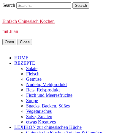
Search
Einfach Chinesisch Kochen
mit Juan
Open
Close
HOME
REZEPTE
Salate
Fleisch
Gemüse
Nudeln, Mehlprodukt
Reis, Reisprodukt
Fisch und Meeresfrüchte
Suppe
Snacks, Backen, Süßes
Vegetarisches
Soße, Zutaten
etwas Kreatives
LEXIKON zur chinesischen Küche
Chinesische Kochen Zutaten & Gewürze