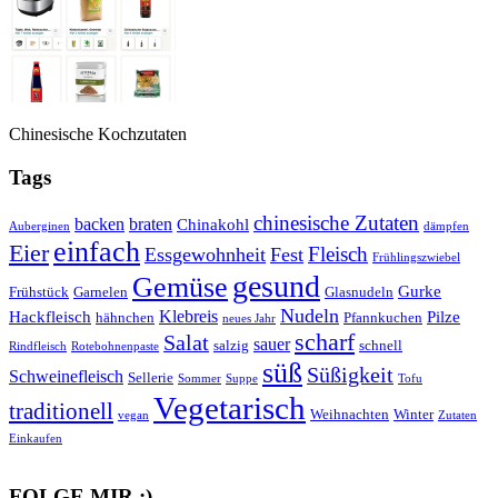
Chinesische Kochzutaten
Tags
chinesische Zutaten
backen
braten
Chinakohl
Auberginen
dämpfen
einfach
Eier
Fleisch
Essgewohnheit
Fest
Frühlingszwiebel
gesund
Gemüse
Gurke
Frühstück
Garnelen
Glasnudeln
Nudeln
Klebreis
Hackfleisch
Pilze
hähnchen
Pfannkuchen
neues Jahr
scharf
Salat
sauer
salzig
schnell
Rindfleisch
Rotebohnenpaste
süß
Süßigkeit
Schweinefleisch
Sellerie
Sommer
Suppe
Tofu
Vegetarisch
traditionell
Weihnachten
Winter
vegan
Zutaten
Einkaufen
FOLGE MIR :)