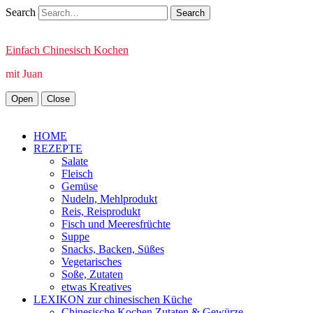
Search
Einfach Chinesisch Kochen
mit Juan
Open
Close
HOME
REZEPTE
Salate
Fleisch
Gemüse
Nudeln, Mehlprodukt
Reis, Reisprodukt
Fisch und Meeresfrüchte
Suppe
Snacks, Backen, Süßes
Vegetarisches
Soße, Zutaten
etwas Kreatives
LEXIKON zur chinesischen Küche
Chinesische Kochen Zutaten & Gewürze