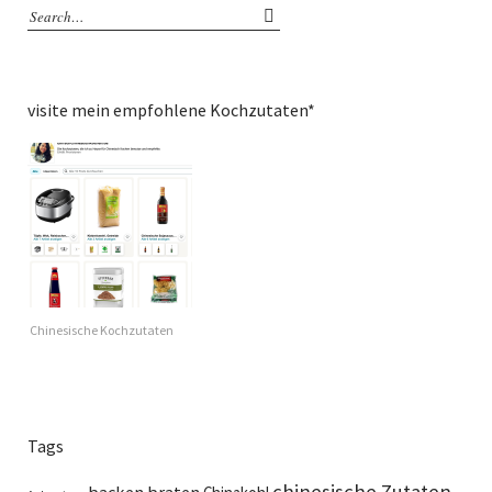
visite mein empfohlene Kochzutaten*
Chinesische Kochzutaten
Tags
chinesische Zutaten
backen
braten