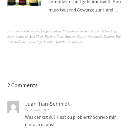
kompliziert und geheimnisvoll. Man
muss tausend Gewürze zur Hand…
Filed under
Chinesische Essgewohnheit
,
Chinesische kochen Zutaten & Gewürze
,
Lebensmittel im Asia Shop
,
Rezepte
,
Soße, Zutaten
Tagged
chinesische Zutaten
,
Dip
,
Essgewohnheit
,
Feuertopf
,
Fondue
,
Hot Pot
,
Sesamsoße
2 Comments
Juan Tian-Schmidt
21. January 2016
Was denkst du? Hast du probiert? Schreib mir
einfach etwas!