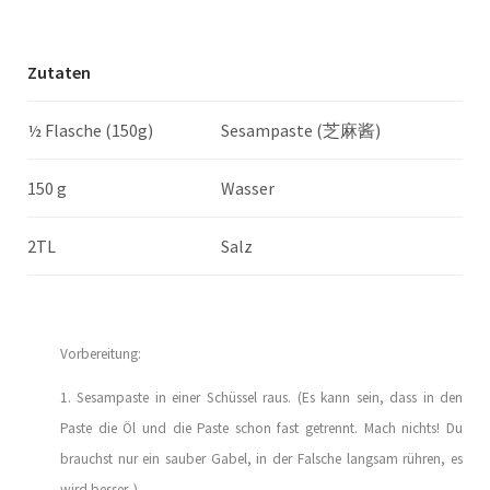
Zutaten
½ Flasche (150g)
Sesampaste (芝麻酱)
150 g
Wasser
2TL
Salz
Vorbereitung:
1. Sesampaste in einer Schüssel raus. (Es kann sein, dass in den
Paste die Öl und die Paste schon fast getrennt. Mach nichts! Du
brauchst nur ein sauber Gabel, in der Falsche langsam rühren, es
wird besser. )