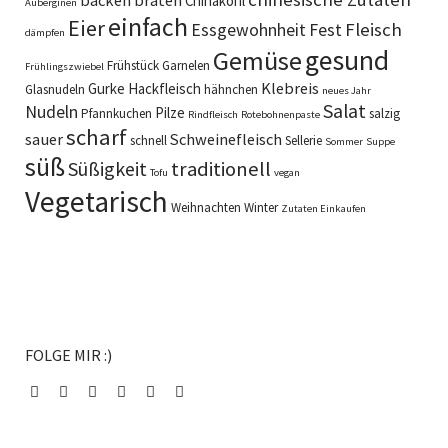
Chinakohl
Auberginen
einfach
Eier
Fleisch
Essgewohnheit
Fest
dämpfen
gesund
Gemüse
Frühstück
Garnelen
Frühlingszwiebel
Klebreis
Gurke
Hackfleisch
Glasnudeln
hähnchen
neues Jahr
Salat
Nudeln
Pilze
Pfannkuchen
salzig
Rindfleisch
Rotebohnenpaste
scharf
sauer
Schweinefleisch
schnell
Sellerie
Sommer
Suppe
süß
Süßigkeit
traditionell
Tofu
vegan
Vegetarisch
Weihnachten
Winter
Zutaten Einkaufen
FOLGE MIR :)
Facebook
Instagram
Pinterest
Youtube
Chinesisch
Chinesische
Sprache
Zutaten