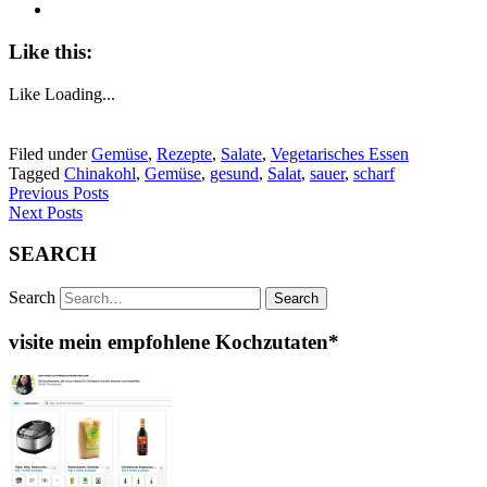
Like this:
Like
Loading...
Filed under
Gemüse
,
Rezepte
,
Salate
,
Vegetarisches Essen
Tagged
Chinakohl
,
Gemüse
,
gesund
,
Salat
,
sauer
,
scharf
Previous Posts
Next Posts
SEARCH
Search
visite mein empfohlene Kochzutaten*