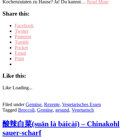
Kochenzutaten zu Hause? Ja! Du kannst…
Read More
Share this:
Facebook
Twitter
Pinterest
Tumblr
Pocket
Email
Print
Like this:
Like
Loading...
Filed under
Gemüse
,
Rezepte
,
Vegetarisches Essen
Tagged
Broccoli
,
Gemüse
,
gesund
,
Vegetarisch
酸辣白菜(suān là báicài) – Chinakohl
sauer-scharf