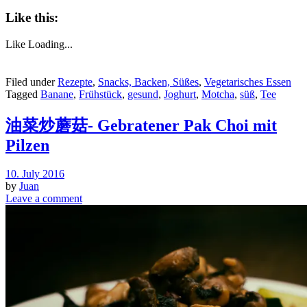
Like this:
Like
Loading...
Filed under
Rezepte
,
Snacks, Backen, Süßes
,
Vegetarisches Essen
Tagged
Banane
,
Frühstück
,
gesund
,
Joghurt
,
Motcha
,
süß
,
Tee
油菜炒蘑菇- Gebratener Pak Choi mit
Pilzen
10. July 2016
by
Juan
Leave a comment