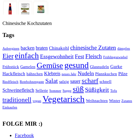
Chinesische Kochzutaten
Tags
chinesische Zutaten
backen
braten
Chinakohl
Auberginen
dämpfen
einfach
Eier
Fleisch
Essgewohnheit
Fest
Frühlingszwiebel
gesund
Gemüse
Gurke
Frühstück
Garnelen
Glasnudeln
Nudeln
Klebreis
Hackfleisch
Pilze
hähnchen
Pfannkuchen
neues Jahr
scharf
Salat
sauer
salzig
schnell
Rindfleisch
Rotebohnenpaste
süß
Süßigkeit
Schweinefleisch
Sellerie
Sommer
Suppe
Tofu
Vegetarisch
traditionell
Weihnachten
Winter
vegan
Zutaten
Einkaufen
FOLGE MIR :)
Facebook