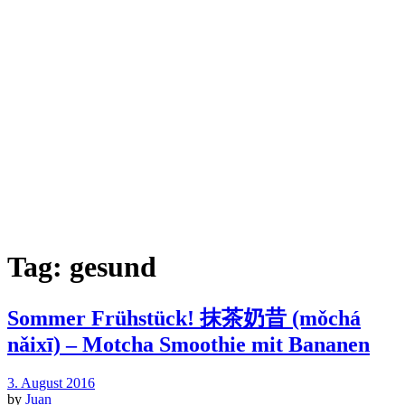
Tag:
gesund
Sommer Frühstück! 抹茶奶昔 (mǒchá
nǎixī) – Motcha Smoothie mit Bananen
3. August 2016
by
Juan