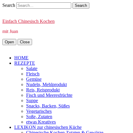
Search
Einfach Chinesisch Kochen
mit Juan
Open
Close
HOME
REZEPTE
Salate
Fleisch
Gemüse
Nudeln, Mehlprodukt
Reis, Reisprodukt
Fisch und Meeresfrüchte
Suppe
Snacks, Backen, Süßes
Vegetarisches
Soße, Zutaten
etwas Kreatives
LEXIKON zur chinesischen Küche
Chinesische Kochen Zutaten & Gewürze