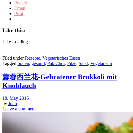
Pocket
Email
Print
Like this:
Like
Loading...
Filed under
Rezepte
,
Vegetarisches Essen
Tagged
braten
,
gesund
,
Pak Choi
,
Pilze
,
Salat
,
Vegetarisch
蒜蓉西兰花-Gebratener Brokkoli mit
Knoblauch
18. May 2016
by
Juan
Leave a comment