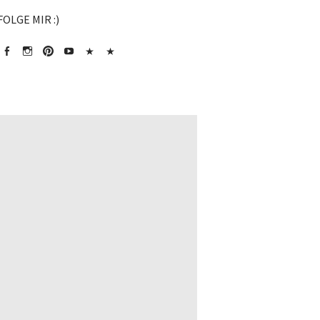
FOLGE MIR :)
Facebook
Instagram
Pinterest
Youtube
Chinesisch
Chinesische
Sprache
Zutaten
Lernen
kaufen*