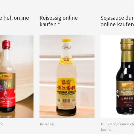
e hell online
Reisessig online
Sojasauce du
kaufen *
online kaufen
ce
Reisessig
Dunkel Sojasauce, ch
kochen