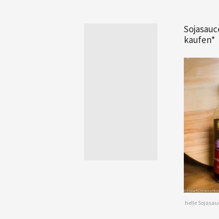
Sojasauc
kaufen*
helle Sojasau