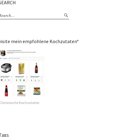
SEARCH
visite mein empfohlene Kochzutaten*
Chinesische Kochzutaten
Tags