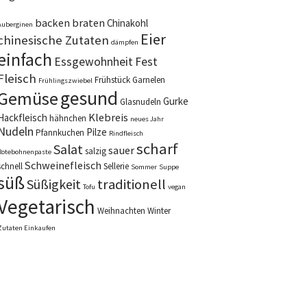
backen
braten
Chinakohl
Auberginen
Eier
chinesische Zutaten
dämpfen
einfach
Essgewohnheit
Fest
Fleisch
Frühstück
Garnelen
Frühlingszwiebel
gesund
Gemüse
Gurke
Glasnudeln
Klebreis
Hackfleisch
hähnchen
neues Jahr
Nudeln
Pilze
Pfannkuchen
Rindfleisch
scharf
Salat
sauer
salzig
Rotebohnenpaste
Schweinefleisch
schnell
Sellerie
Sommer
Suppe
süß
Süßigkeit
traditionell
Tofu
vegan
Vegetarisch
Weihnachten
Winter
Zutaten Einkaufen