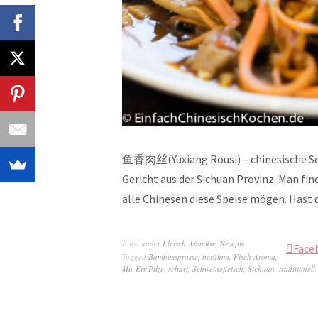
鱼香肉丝(Yuxiang Rousi) – chinesische Schw
Gericht aus der Sichuan Provinz. Man finde
alle Chinesen diese Speise mögen. Hast
Filed under
Fleisch
,
Gemüse
,
Rezepte
Face
Tagged
Bambussprosse
,
berühmt
,
Fisch Aroma
,
Mu-Err Pilze
,
scharf
,
Schweinefleisch
,
Sichuan
,
traditionell