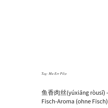
Tag:
Mu-Err Pilze
鱼香肉丝(yúxiāng ròusī) – 
Fisch-Aroma (ohne Fisch)