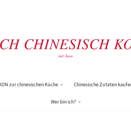
ACH CHINESISCH K
mit Juan
KON zur chinesischen Küche
Chinesische Zutaten kaufe
Wer bin ich?