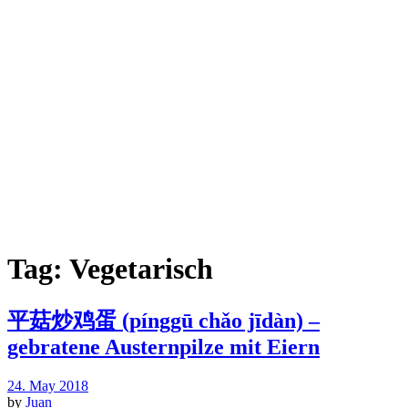
Tag:
Vegetarisch
平菇炒鸡蛋 (pínggū chǎo jīdàn) –
gebratene Austernpilze mit Eiern
24. May 2018
by
Juan