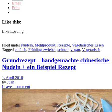
Email
Print
Like this:
Like
Loading...
Filed under
Nudeln, Mehlprodukt
,
Rezepte
,
Vegetarisches Essen
Tagged
einfach
,
Frühlingszwiebel
,
schnell
,
vegan
,
Vegetarisch
Grundrezept – handgemachte chinesische
Nudeln + ein Beispiel Rezept
1. April 2018
by
Juan
Leave a comment