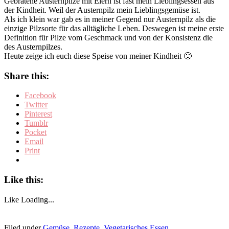
Gebratene Austernpilze mit Eiern ist fast mein Lieblingsessen aus
der Kindheit. Weil der Austernpilz mein Lieblingsgemüse ist.
Als ich klein war gab es in meiner Gegend nur Austernpilz als die
einzige Pilzsorte für das alltägliche Leben. Deswegen ist meine erste
Definition für Pilze vom Geschmack und von der Konsistenz die
des Austernpilzes.
Heute zeige ich euch diese Speise von meiner Kindheit 🙂
Share this:
Facebook
Twitter
Pinterest
Tumblr
Pocket
Email
Print
Like this:
Like
Loading...
Filed under
Gemüse
,
Rezepte
,
Vegetarisches Essen