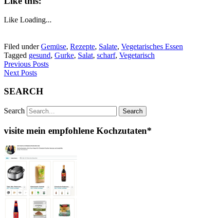
Like this:
Like
Loading...
Filed under
Gemüse
,
Rezepte
,
Salate
,
Vegetarisches Essen
Tagged
gesund
,
Gurke
,
Salat
,
scharf
,
Vegetarisch
Previous Posts
Next Posts
SEARCH
Search
visite mein empfohlene Kochzutaten*