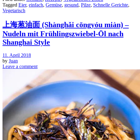
Tagged
Eier
,
einfach
,
Gemüse
,
gesund
,
Pilze
,
Schnelle Gerichte
,
Vegetarisch
上海葱油面 (Shànghǎi cōngyóu miàn) –
Nudeln mit Frühlingszwiebel-Öl nach
Shanghai Style
11. April 2018
by
Juan
Leave a comment