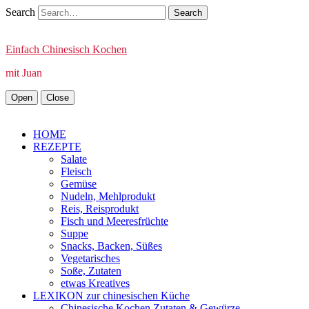
Search
Einfach Chinesisch Kochen
mit Juan
Open
Close
HOME
REZEPTE
Salate
Fleisch
Gemüse
Nudeln, Mehlprodukt
Reis, Reisprodukt
Fisch und Meeresfrüchte
Suppe
Snacks, Backen, Süßes
Vegetarisches
Soße, Zutaten
etwas Kreatives
LEXIKON zur chinesischen Küche
Chinesische Kochen Zutaten & Gewürze