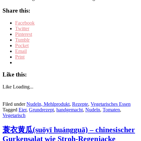
Share this:
Facebook
Twitter
Pinterest
Tumblr
Pocket
Email
Print
Like this:
Like
Loading...
Filed under
Nudeln, Mehlprodukt
,
Rezepte
,
Vegetarisches Essen
Tagged
Eier
,
Grundrezept
,
handgemacht
,
Nudeln
,
Tomaten
,
Vegetarisch
蓑衣黄瓜(suōyī huángguā) – chinesischer
Gurkensalat wie Stroh-Regenjacke