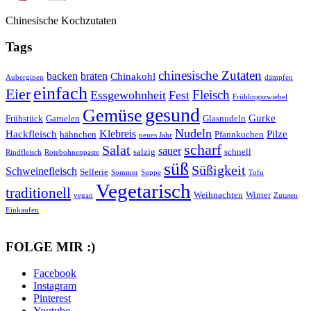
Chinesische Kochzutaten
Tags
chinesische Zutaten
backen
braten
Chinakohl
Auberginen
dämpfen
einfach
Eier
Fleisch
Essgewohnheit
Fest
Frühlingszwiebel
gesund
Gemüse
Gurke
Frühstück
Garnelen
Glasnudeln
Nudeln
Klebreis
Hackfleisch
Pilze
hähnchen
Pfannkuchen
neues Jahr
scharf
Salat
sauer
salzig
schnell
Rindfleisch
Rotebohnenpaste
süß
Süßigkeit
Schweinefleisch
Sellerie
Sommer
Suppe
Tofu
Vegetarisch
traditionell
Weihnachten
Winter
vegan
Zutaten
Einkaufen
FOLGE MIR :)
Facebook
Instagram
Pinterest
Youtube