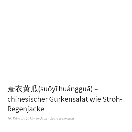
蓑衣黄瓜(suōyī huángguā) –
chinesischer Gurkensalat wie Stroh-
Regenjacke
19. February 2018
by
Juan
Leave a comment