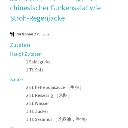
chinesischer Gurkensalat wie
Stroh-Regenjacke
Portionen
2
Portionen
Zutaten
Haupt Zutaten:
1
Salatgurke
1
TL
Salz
Sauce:
2
EL
helle Sojasauce （生抽）
2
EL
Reisessig （米醋）
2
EL
Wasser
1
TL
Zucker
1
TL
Sesamöl （芝麻油，香油）