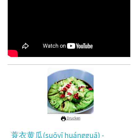
Drucken
蓑衣黄瓜(suōyī huángguā) -