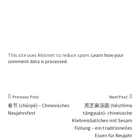
This site uses Akismet to reduce spam.
Learn how your
comment data is processed
.
Previous Post
Next Post
春节 (chūnjié) – Chinesisches
黑芝麻汤圆 (hēizhīma
Neujahrsfest
tāngyuán)- chinesische
Klebreisbällchen mit Sesam
Füllung – ein traditionelles
Essen für Neujahr