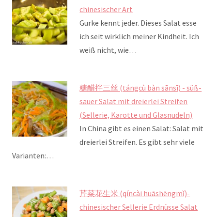
chinesischer Art
Gurke kennt jeder. Dieses Salat esse
ich seit wirklich meiner Kindheit. Ich
weiß nicht, wie…
糖醋拌三丝 (tángcù bàn sānsī) - süß-
sauer Salat mit dreierlei Streifen
(Sellerie, Karotte und Glasnudeln)
In China gibt es einen Salat: Salat mit
dreierlei Streifen. Es gibt sehr viele
Varianten:…
芹菜花生米 (qíncài huāshēngmǐ)-
chinesischer Sellerie Erdnüsse Salat