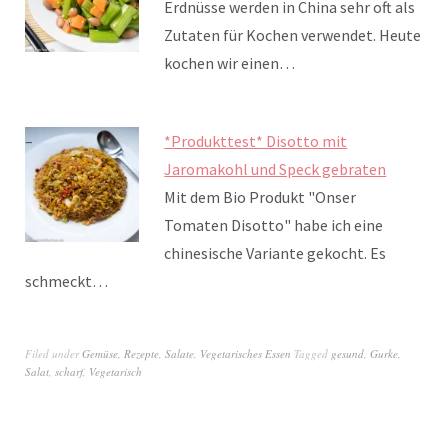
Erdnüsse werden in China sehr oft als
Zutaten für Kochen verwendet. Heute
kochen wir einen…
*Produkttest* Disotto mit
Jaromakohl und Speck gebraten
Mit dem Bio Produkt "Onser
Tomaten Disotto" habe ich eine
chinesische Variante gekocht. Es
schmeckt…
Filed under
Gemüse
,
Rezepte
,
Salate
,
Vegetarisches Essen
Tagged
gesund
,
Gurke
,
Salat
,
scharf
,
Vegetarisch