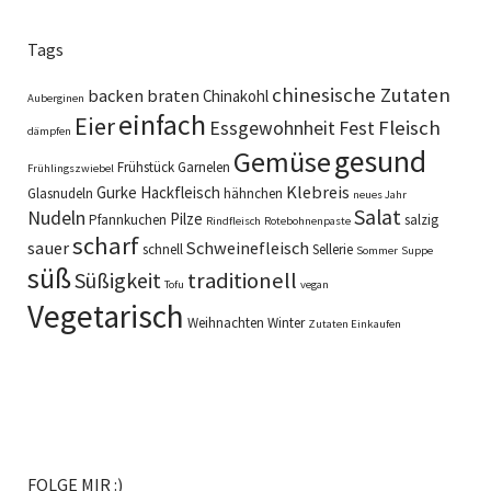
Tags
chinesische Zutaten
backen
braten
Chinakohl
Auberginen
einfach
Eier
Fleisch
Essgewohnheit
Fest
dämpfen
gesund
Gemüse
Frühstück
Garnelen
Frühlingszwiebel
Klebreis
Gurke
Hackfleisch
Glasnudeln
hähnchen
neues Jahr
Salat
Nudeln
Pilze
Pfannkuchen
salzig
Rindfleisch
Rotebohnenpaste
scharf
sauer
Schweinefleisch
schnell
Sellerie
Sommer
Suppe
süß
Süßigkeit
traditionell
Tofu
vegan
Vegetarisch
Weihnachten
Winter
Zutaten Einkaufen
FOLGE MIR :)