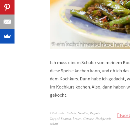
Ich muss einem Schüler von meinem Koch
diese Speise kochen kann, und ob ich d
dem Kochkurs. Dann habe ich gedacht, w
im Kochkurs kochen. Also, dann haben w
gekocht.
Filed under
Fleisch
,
Gemüse
,
Rezepte
Face
Tagged
Bohnen
,
braten
,
Gemüse
,
Hackfleisch
,
scharf