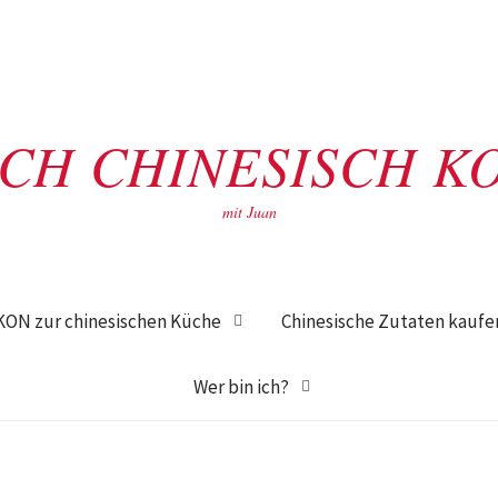
ACH CHINESISCH K
mit Juan
KON zur chinesischen Küche
Chinesische Zutaten kaufe
Wer bin ich?