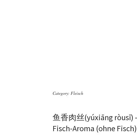
Category:
Fleisch
鱼香肉丝(yúxiāng ròusī) – 
Fisch-Aroma (ohne Fisch)