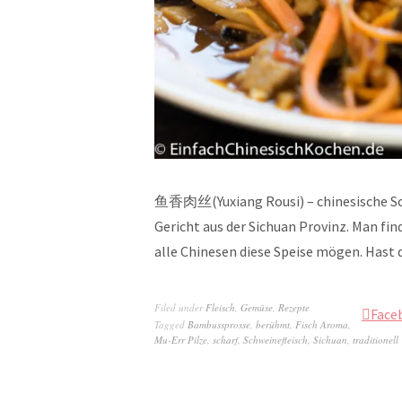
鱼香肉丝(Yuxiang Rousi) – chinesische Schw
Gericht aus der Sichuan Provinz. Man finde
alle Chinesen diese Speise mögen. Hast
Filed under
Fleisch
,
Gemüse
,
Rezepte
Face
Tagged
Bambussprosse
,
berühmt
,
Fisch Aroma
,
Mu-Err Pilze
,
scharf
,
Schweinefleisch
,
Sichuan
,
traditionell