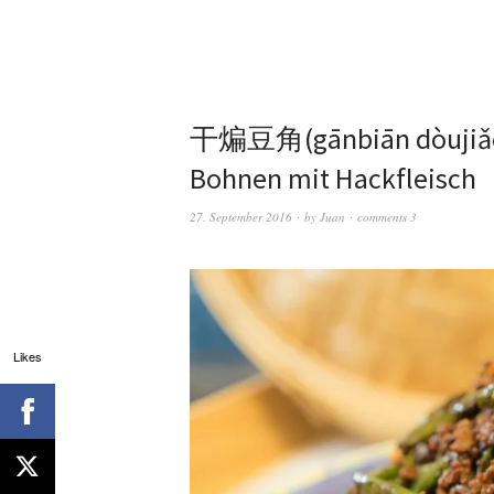
干煸豆角(gānbiān dòujiǎo) 
Bohnen mit Hackfleisch
27. September 2016
by
Juan
comments 3
Likes