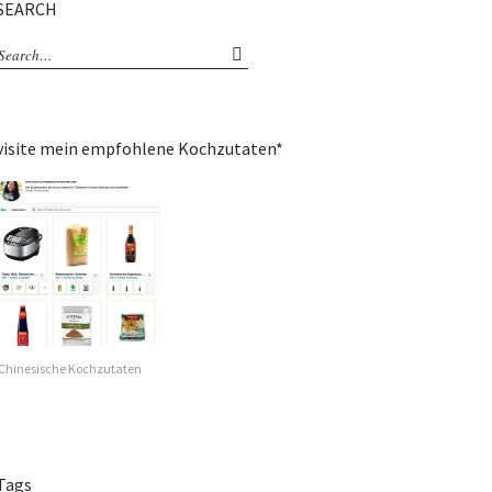
SEARCH
visite mein empfohlene Kochzutaten*
Chinesische Kochzutaten
Tags