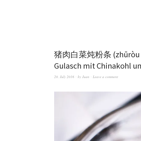
猪肉白菜炖粉条 (zhūròu báicà
Gulasch mit Chinakohl u
20. July 2016
by
Juan
Leave a comment