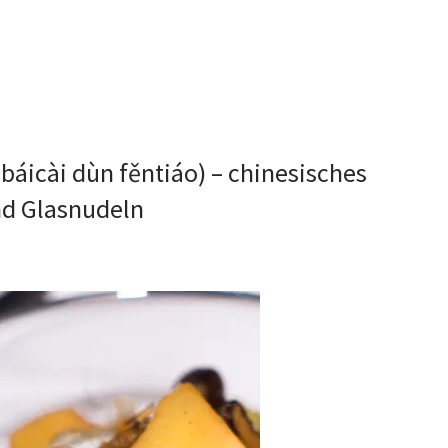
i dùn fěntiáo) – chinesisches
nd Glasnudeln