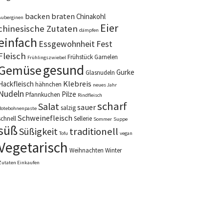
backen
braten
Chinakohl
Auberginen
Eier
chinesische Zutaten
dämpfen
einfach
Essgewohnheit
Fest
Fleisch
Frühstück
Garnelen
Frühlingszwiebel
gesund
Gemüse
Gurke
Glasnudeln
Klebreis
Hackfleisch
hähnchen
neues Jahr
Nudeln
Pilze
Pfannkuchen
Rindfleisch
scharf
Salat
sauer
salzig
Rotebohnenpaste
Schweinefleisch
schnell
Sellerie
Sommer
Suppe
süß
Süßigkeit
traditionell
Tofu
vegan
Vegetarisch
Weihnachten
Winter
Zutaten Einkaufen