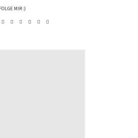
FOLGE MIR :)
Facebook
Instagram
Pinterest
Youtube
Chinesisch
Chinesische
Sprache
Zutaten
Lernen
kaufen*