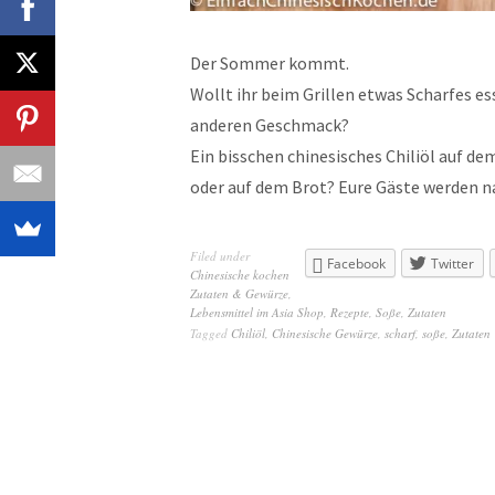
Der Sommer kommt.
Wollt ihr beim Grillen etwas Scharfes e
anderen Geschmack?
Ein bisschen chinesisches Chiliöl auf dem
oder auf dem Brot? Eure Gäste werden 
Filed under
Facebook
Twitter
Chinesische kochen
Zutaten & Gewürze
,
Lebensmittel im Asia Shop
,
Rezepte
,
Soße, Zutaten
Tagged
Chiliöl
,
Chinesische Gewürze
,
scharf
,
soße
,
Zutaten