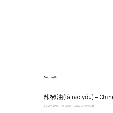
Tag:
soße
辣椒油(làjiāo yóu) – Chine
8. June 2018
by
Juan
Leave a comment