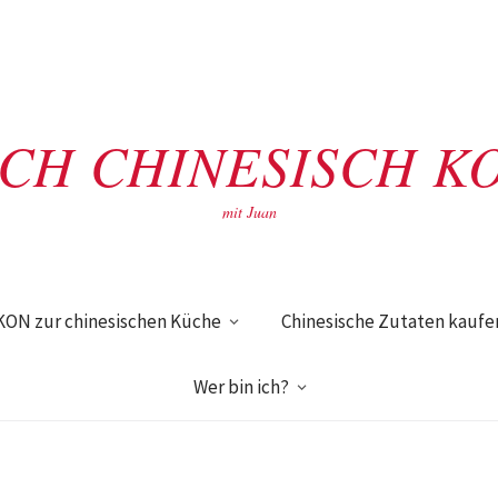
ACH CHINESISCH K
mit Juan
KON zur chinesischen Küche
Chinesische Zutaten kaufe
Wer bin ich?