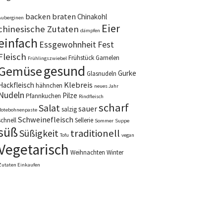
backen
braten
Chinakohl
Auberginen
Eier
chinesische Zutaten
dämpfen
einfach
Essgewohnheit
Fest
Fleisch
Frühstück
Garnelen
Frühlingszwiebel
gesund
Gemüse
Gurke
Glasnudeln
Klebreis
Hackfleisch
hähnchen
neues Jahr
Nudeln
Pilze
Pfannkuchen
Rindfleisch
scharf
Salat
sauer
salzig
Rotebohnenpaste
Schweinefleisch
schnell
Sellerie
Sommer
Suppe
süß
Süßigkeit
traditionell
Tofu
vegan
Vegetarisch
Weihnachten
Winter
Zutaten Einkaufen