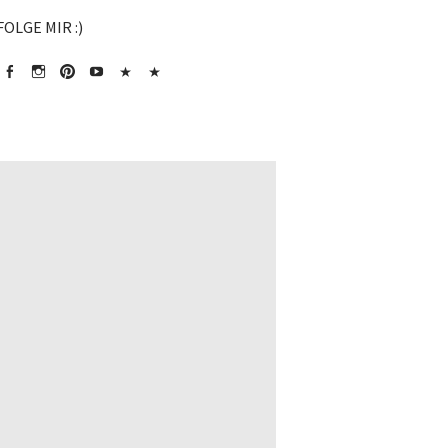
FOLGE MIR :)
Facebook
Instagram
Pinterest
Youtube
Chinesisch
Chinesische
Sprache
Zutaten
Lernen
kaufen*