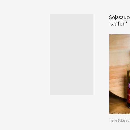
Sojasauc
kaufen*
helle Sojasau