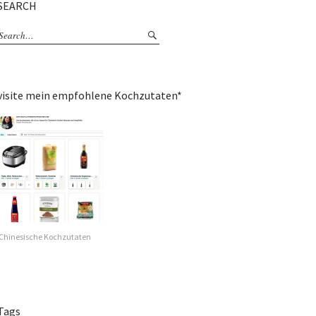
SEARCH
visite mein empfohlene Kochzutaten*
Chinesische Kochzutaten
Tags