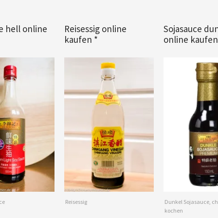
e hell online
Reisessig online
Sojasauce du
kaufen *
online kaufen
ce
Reisessig
Dunkel Sojasauce, ch
kochen