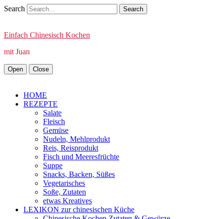
Search
Einfach Chinesisch Kochen
mit Juan
Open
Close
HOME
REZEPTE
Salate
Fleisch
Gemüse
Nudeln, Mehlprodukt
Reis, Reisprodukt
Fisch und Meeresfrüchte
Suppe
Snacks, Backen, Süßes
Vegetarisches
Soße, Zutaten
etwas Kreatives
LEXIKON zur chinesischen Küche
Chinesische Kochen Zutaten & Gewürze