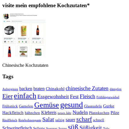
visite mein empfohlene Kochzutaten*
Chinesische Kochzutaten
Tags
chinesische Zutaten
backen
braten
Chinakohl
Auberginen
dämpfen
einfach
Eier
Fleisch
Essgewohnheit
Fest
Frühlingszwiebel
gesund
Gemüse
Gurke
Frühstück
Garnelen
Glasnudeln
Nudeln
Klebreis
Hackfleisch
Pilze
hähnchen
Pfannkuchen
neues Jahr
scharf
Salat
sauer
salzig
schnell
Rindfleisch
Rotebohnenpaste
süß
Süßigkeit
Schweinefleisch
Sellerie
Sommer
Suppe
Tofu