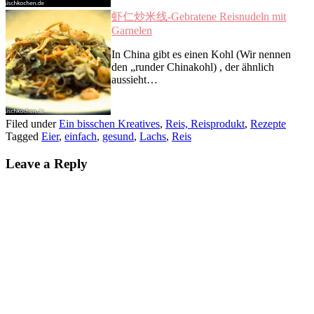
虾仁炒米线-Gebratene Reisnudeln mit
Garnelen
In China gibt es einen Kohl (Wir nennen
den „runder Chinakohl) , der ähnlich
aussieht…
Filed under
Ein bisschen Kreatives
,
Reis, Reisprodukt
,
Rezepte
Tagged
Eier
,
einfach
,
gesund
,
Lachs
,
Reis
Leave a Reply